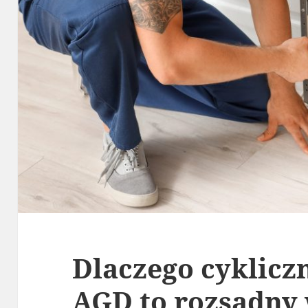
Dlaczego cyklicz
AGD to rozsądny 