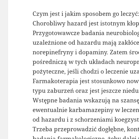
Czym jest i jakim sposobem go leczyć
Chorobliwy hazard jest istotnym kło
Przygotowawcze badania neurobiolog
uzależnione od hazardu mają zakłócen
norepinefryny i dopaminy. Zatem środ
pośredniczą w tych układach neuro
pożyteczne, jeśli chodzi o leczenie u
Farmakoterapia jest stosunkowo now
typu zaburzeń oraz jest jeszcze niedu
Wstępne badania wskazują na szansę 
ewentualnie karbamazepiny w leczen
od hazardu i z schorzeniami koegzy
Trzeba przeprowadzić dogłębne, kon
badania farmakologiczne, żeby dalej