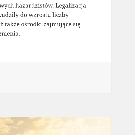
owych hazardzistów. Legalizacja
adziły do wzrostu liczby
uż także ośrodki zajmujące się
żnienia.