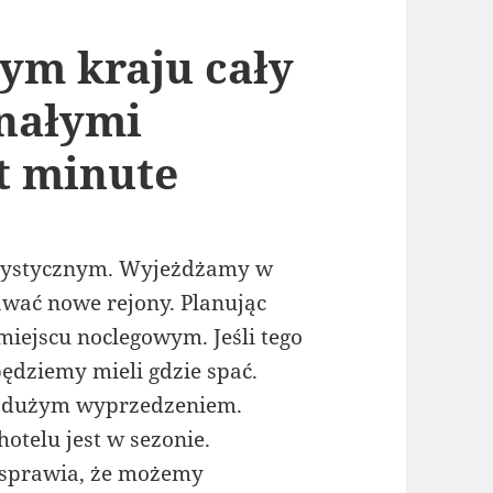
ym kraju cały
onałymi
t minute
urystycznym. Wyjeżdżamy w
nawać nowe rejony. Planując
iejscu noclegowym. Jeśli tego
będziemy mieli gdzie spać.
 z dużym wyprzedzeniem.
telu jest w sezonie.
 sprawia, że możemy