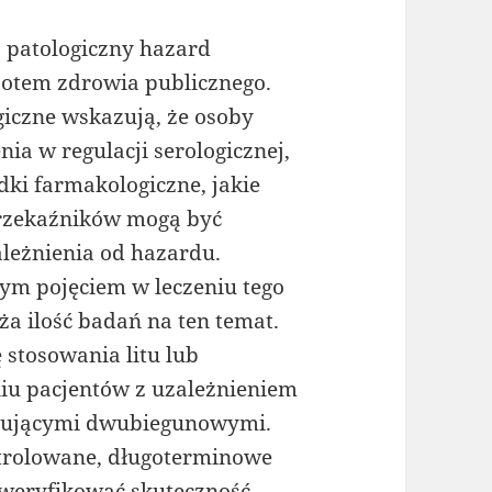
: patologiczny hazard
potem zdrowia publicznego.
iczne wskazują, że osoby
ia w regulacji serologicznej,
ki farmakologiczne, jakie
przekaźników mogą być
zależnienia od hazardu.
ym pojęciem w leczeniu tego
ża ilość badań na ten temat.
stosowania litu lub
iu pacjentów z uzależnieniem
stującymi dwubiegunowymi.
trolowane, długoterminowe
 weryfikować skuteczność