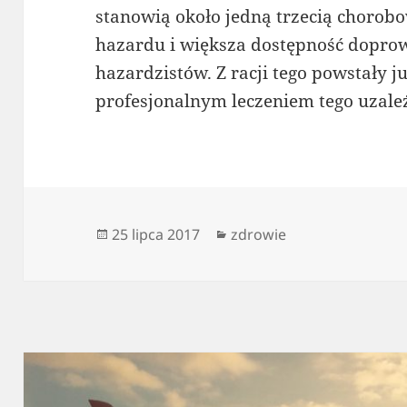
stanowią około jedną trzecią chorob
hazardu i większa dostępność doprow
hazardzistów. Z racji tego powstały j
profesjonalnym leczeniem tego uzale
Data
Kategorie
25 lipca 2017
zdrowie
publikacji