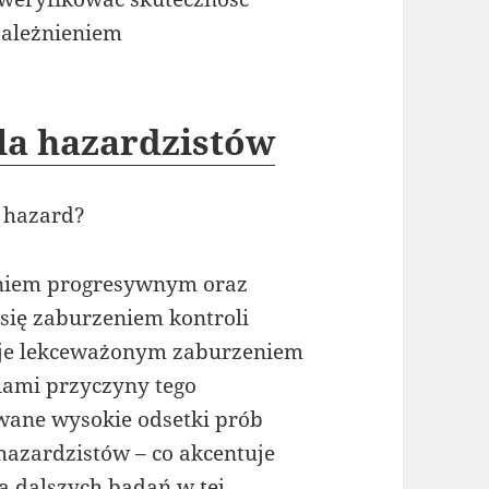
zależnieniem
la hazardzistów
y hazard?
niem progresywnym oraz
się zaburzeniem kontroli
aje lekceważonym zaburzeniem
ami przyczyny tego
wane wysokie odsetki prób
azardzistów – co akcentuje
 dalszych badań w tej