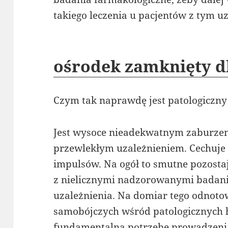
takiego leczenia u pacjentów z tym u
ośrodek zamknięty d
Czym tak naprawdę jest patologiczn
Jest wysoce nieadekwatnym zaburze
przewlekłym uzależnieniem. Cechuje 
impulsów. Na ogół to smutne pozost
z nielicznymi nadzorowanymi badani
uzależnienia. Na domiar tego odnoto
samobójczych wśród patologicznych h
fundamentalną potrzebę prowadzenia