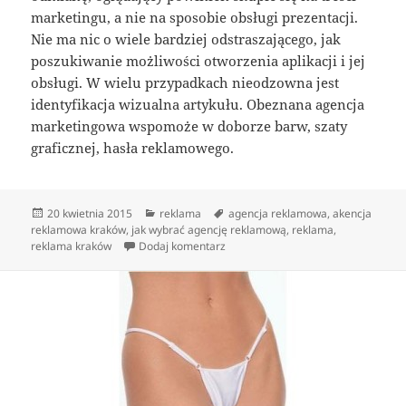
marketingu, a nie na sposobie obsługi prezentacji.
Nie ma nic o wiele bardziej odstraszającego, jak
poszukiwanie możliwości otworzenia aplikacji i jej
obsługi. W wielu przypadkach nieodzowna jest
identyfikacja wizualna artykułu. Obeznana agencja
marketingowa wspomoże w doborze barw, szaty
graficznej, hasła reklamowego.
Data
Kategorie
Tagi
20 kwietnia 2015
reklama
agencja reklamowa
,
akencja
publikacji
reklamowa kraków
,
jak wybrać agencję reklamową
,
reklama
,
do Działania interaktywne w interne
reklama kraków
Dodaj komentarz