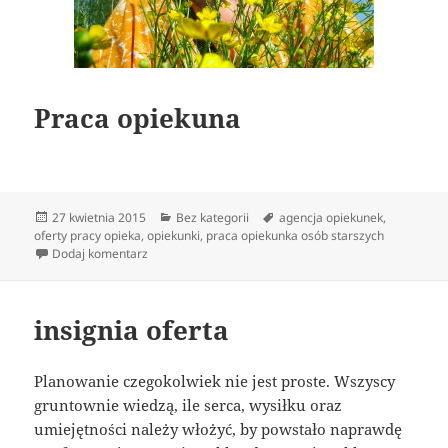
Praca opiekuna
Data
Kategorie
Tagi
27 kwietnia 2015
Bez kategorii
agencja opiekunek
,
publikacji
oferty pracy opieka
,
opiekunki
,
praca opiekunka osób starszych
do Praca opiekuna
Dodaj komentarz
insignia oferta
Planowanie czegokolwiek nie jest proste. Wszyscy
gruntownie wiedzą, ile serca, wysiłku oraz
umiejętności należy włożyć, by powstało naprawdę