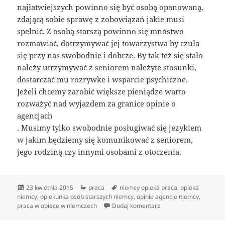
najłatwiejszych powinno się być osobą opanowaną,
zdającą sobie sprawę z zobowiązań jakie musi
spełnić. Z osobą starszą powinno się mnóstwo
rozmawiać, dotrzymywać jej towarzystwa by czuła
się przy nas swobodnie i dobrze. By tak też się stało
należy utrzymywać z seniorem należyte stosunki,
dostarczać mu rozrywke i wsparcie psychiczne.
Jeżeli chcemy zarobić większe pieniądze warto
rozważyć nad wyjazdem za granice opinie o
agencjach
. Musimy tylko swobodnie posługiwać się jezykiem
w jakim będziemy się komunikować z seniorem,
jego rodziną czy innymi osobami z otoczenia.
Data
Kategorie
Tagi
23 kwietnia 2015
praca
niemcy opieka praca
,
opieka
publikacji
niemcy
,
opiekunka osób starszych niemcy
,
opinie agencje niemcy
,
do Praca w niemczech 
praca w opiece w niemczech
Dodaj komentarz