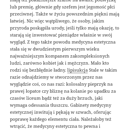
lub premię, głównie gdy szefem jest jegomość płci
przeciwnej. Także w życiu powszednim piękni mają
łatwiej. Nic więc wątpliwego, że osoby, jakim
przyroda poskąpiła urody, jeśli tylko mają okazję, to
starają się inwestować pieniądze właśnie w swój
wygląd. Z tego także powodu medycyna estetyczna
stała się w dwudziestym pierwszym wieku
najważniejszym kompanem zakompleksionych
ludzi, zarówno kobiet jak i mężczyzn. Mało kto
rodzi się bezbłędnie ładny.
lipisukcja
Stale w takim
razie odnajdziemy w stworzonym przez nas
wyglądzie coś, co nas razi: kolosalny pieprzyk na
prawej łopatce czy bliznę na kolanie po upadku za
czasów liceum bądź też za duży brzuch, jaki
wymaga odessania tłuszczu. Gabinety medycyny
estetycznej inwitują i pękają w szwach, oferując
poprawę każdego elementu ciała. Należałoby też
wtrącić, że medycyny estetyczna to pewna i