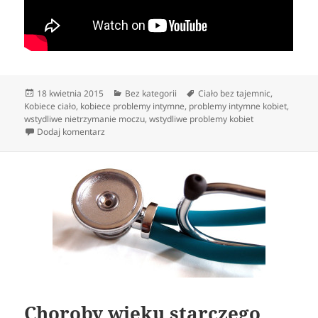
Data
Kategorie
Tagi
18 kwietnia 2015
Bez kategorii
Ciało bez tajemnic
,
publikacji
Kobiece ciało
,
kobiece problemy intymne
,
problemy intymne kobiet
,
wstydliwe nietrzymanie moczu
,
wstydliwe problemy kobiet
do Kłopoty intymne dam
Dodaj komentarz
Choroby wieku starczego