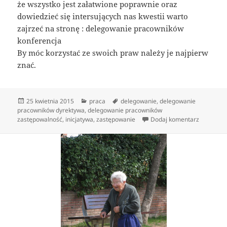
że wszystko jest załatwione poprawnie oraz
dowiedzieć się intersujących nas kwestii warto
zajrzeć na stronę : delegowanie pracowników
konferencja
By móc korzystać ze swoich praw należy je najpierw
znać.
Data
Kategorie
Tagi
25 kwietnia 2015
praca
delegowanie
,
delegowanie
publikacji
pracowników dyrektywa
,
delegowanie pracowników
do Delego
zastępowalność
,
inicjatywa
,
zastępowanie
Dodaj komentarz