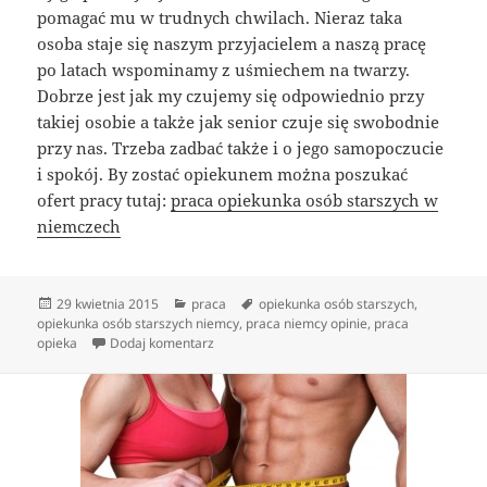
pomagać mu w trudnych chwilach. Nieraz taka
osoba staje się naszym przyjacielem a naszą pracę
po latach wspominamy z uśmiechem na twarzy.
Dobrze jest jak my czujemy się odpowiednio przy
takiej osobie a także jak senior czuje się swobodnie
przy nas. Trzeba zadbać także i o jego samopoczucie
i spokój. By zostać opiekunem można poszukać
ofert pracy tutaj:
praca opiekunka osób starszych w
niemczech
Data
Kategorie
Tagi
29 kwietnia 2015
praca
opiekunka osób starszych
,
publikacji
opiekunka osób starszych niemcy
,
praca niemcy opinie
,
praca
do Dobry opiekun
opieka
Dodaj komentarz