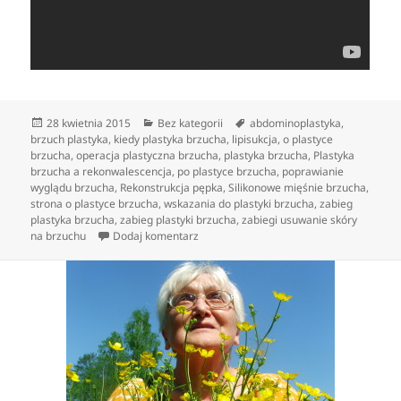
Data
Kategorie
Tagi
28 kwietnia 2015
Bez kategorii
abdominoplastyka
,
publikacji
brzuch plastyka
,
kiedy plastyka brzucha
,
lipisukcja
,
o plastyce
brzucha
,
operacja plastyczna brzucha
,
plastyka brzucha
,
Plastyka
brzucha a rekonwalescencja
,
po plastyce brzucha
,
poprawianie
wyglądu brzucha
,
Rekonstrukcja pępka
,
Silikonowe mięśnie brzucha
,
strona o plastyce brzucha
,
wskazania do plastyki brzucha
,
zabieg
plastyka brzucha
,
zabieg plastyki brzucha
,
zabiegi usuwanie skóry
do Zabiegi medycyny estetycznej wspo
na brzuchu
Dodaj komentarz