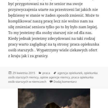
być przygotowani na to że senior ma swoje
przyzwyczajenia utarte na przestrzeni lat jakich nie
będziemy w stanie w żaden sposób zmienić. Może to
komplikować naszą pracę lecz nie wolno nam na
siłę zmieniać seniora tylko po to by było nam lepiej.
To my jesteśmy dla osoby starszej nie od dla nas.
Kiedy jednak jesteśmy zdecydowani na taki rodzaj
pracy warto zaglądnąć na tą stronę: praca opiekunka
osób starszych . Wypatrzymy wiele ciekawych ofert
z kraju jak i za granicy.
Data
Kategorie
Tagi
29 kwietnia 2015
praca
agencja opiekunek
,
opiekunka
publikacji
osób starszych niemcy
,
opinie agencje niemcy
,
praca opiekunka
do Kto nadaje się na o
osób starszych w niemczech
Dodaj komentarz