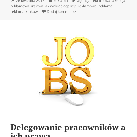
Data
Kategorie
Tagi
26 kwietnia 2015
reklama
agencja reklamowa
,
akencja
publikacji
reklamowa kraków
,
jak wybrać agencję reklamową
,
reklama
,
do insignia oferta
reklama kraków
Dodaj komentarz
Delegowanie pracowników a
ich prawa