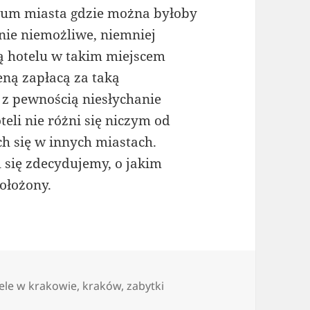
trum miasta gdzie można byłoby
 nie niemożliwe, niemniej
 hotelu w takim miejscem
ną zapłacą za taką
z pewnością niesłychanie
li nie różni się niczym od
h się w innych miastach.
l się zdecydujemy, o jakim
położony.
i
ele w krakowie
,
kraków
,
zabytki