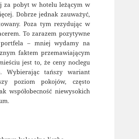
 za pobyt w hotelu leżącym w
ięcej. Dobrze jednak zauważyć,
towany. Poza tym rezydując w
acerem. To zarazem pozytywne
a portfela – mniej wydamy na
ecznym faktem przemawiającym
ieściu jest to, że ceny noclegu
. Wybierając tańszy wariant
zy poziom pokojów, często
ak współobecność niewysokich
rum.