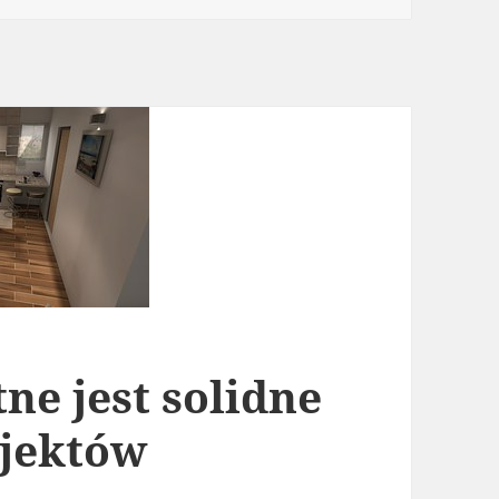
tne jest solidne
ojektów