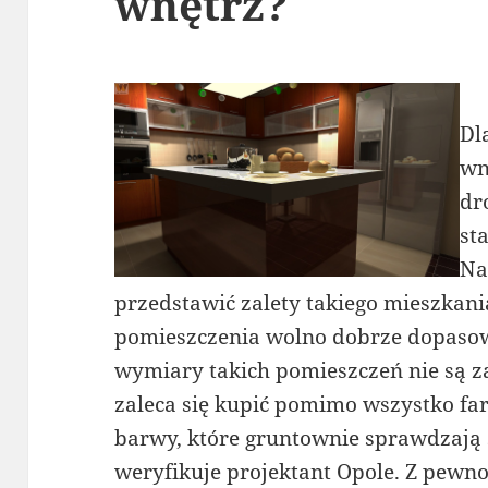
wnętrz?
Dl
wn
dr
st
Na
przedstawić zalety takiego mieszkan
pomieszczenia wolno dobrze dopasow
wymiary takich pomieszczeń nie są 
zaleca się kupić pomimo wszystko far
barwy, które gruntownie sprawdzają s
weryfikuje projektant Opole. Z pewno