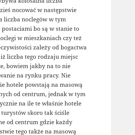
ybywa kolosalna liczba
zieś nocować w następstwie
na liczba noclegów w tym
postaciami bo są w stanie to
noclegi w mieszkaniach czy też
czywistości zależy od bogactwa
 iż liczba tego rodzaju miejsc
ie, bowiem jakby na to nie
owanie na rynku pracy. Nie
wie hotele powstają na masową
onych od centrum, jednak w tym
cznie na ile te właśnie hotele
turystów skoro tak ściśle
e od centrum gdzie każdy
stwie tego także na masową