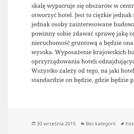
skalę wypatruje się obszarów w cen
otworzyć hotel. Jest to ciężkie jednak
jednak osoby zainteresowane budową
powinny sobie zdawać sprawę jaką ce
nieruchomość gruntową a będzie ona 
wysoka. Wyposażenie krajowskich hote
oprzyrządowania hoteli odnajdującyc
Wszystko zależy od tego, na jaki hote
standardzie on będzie, gdzie będzie 
Data
Kategorie
Tag
30 września 2015
Bez kategorii
hot
publikacji