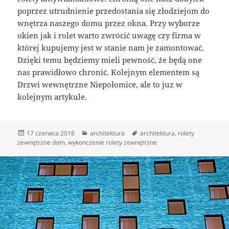
poprzez utrudnienie przedostania się złodziejom do
wnętrza naszego domu przez okna. Przy wyborze
okien jak i rolet warto zwrócić uwagę czy firma w
której kupujemy jest w stanie nam je zamontować.
Dzięki temu będziemy mieli pewność, że będą one
nas prawidłowo chronić. Kolejnym elementem są
Drzwi wewnętrzne Niepołomice, ale to juz w
kolejnym artykule.
Data
Kategorie
Tagi
17 czerwca 2018
architektura
architektura
,
rolety
publikacji
zewnętrzne dom
,
wykonczenie rolety zewnętrzne