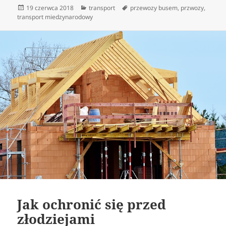
Data
Kategorie
Tagi
19 czerwca 2018
transport
przewozy busem
,
przwozy
,
publikacji
transport miedzynarodowy
Jak ochronić się przed
złodziejami