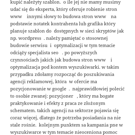
kupić należyty szablon. o ile jej nie mamy musimy
udać się do eksperta, który oferuje robienie stron
www innymi słowy to budowa stron www na
podstawie notatek kontrahenta lub grafika który
planuje szablon do dostępnych w sieci skryptów jak
np. wordpress . należy pamiętać o stosownej
budowie serwisu i optymalizacji w tym temacie
odciąży specjalista seo . po powyższych
czynnościach jakich jak budowa stron www i
optymalizacja pod kontem wyszukiwarki. w takim
przypadku zdołamy rozpocząć do poszukiwania
agencji reklamowej, która w ofercie ma
pozycjonowanie w google . najprawidłowiej polecić
to osobie zwanej: pozycjoner , który ma bogate
praktykowanie i efekty z praca ze złożonym
schematem. takich agencji na sektorze pojawia się
coraz więcej, dlatego że potrzeba posiadania na nie
stale rośnie. kolejnym punktem sa kampania pne w
wyszukiwarce w tym temacie nieoceniona pomoc