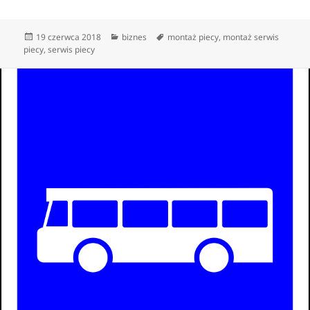
Data
Kategorie
Tagi
19 czerwca 2018
biznes
montaż piecy
,
montaż serwis
publikacji
piecy
,
serwis piecy