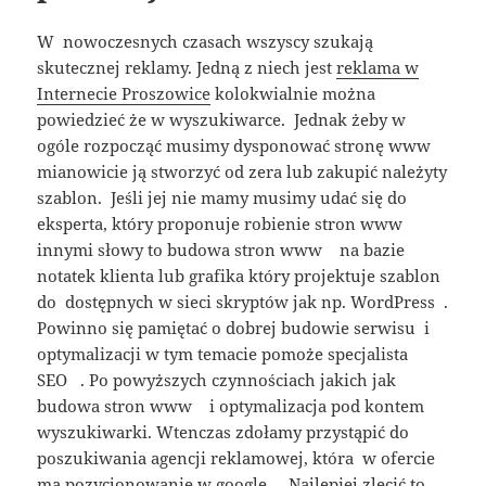
W nowoczesnych czasach wszyscy szukają
skutecznej reklamy. Jedną z niech jest
reklama w
Internecie Proszowice
kolokwialnie można
powiedzieć że w wyszukiwarce. Jednak żeby w
ogóle rozpocząć musimy dysponować stronę www
mianowicie ją stworzyć od zera lub zakupić należyty
szablon. Jeśli jej nie mamy musimy udać się do
eksperta, który proponuje robienie stron www
innymi słowy to budowa stron www na bazie
notatek klienta lub grafika który projektuje szablon
do dostępnych w sieci skryptów jak np. WordPress .
Powinno się pamiętać o dobrej budowie serwisu i
optymalizacji w tym temacie pomoże specjalista
SEO . Po powyższych czynnościach jakich jak
budowa stron www i optymalizacja pod kontem
wyszukiwarki. Wtenczas zdołamy przystąpić do
poszukiwania agencji reklamowej, która w ofercie
ma pozycjonowanie w google . Najlepiej zlecić to