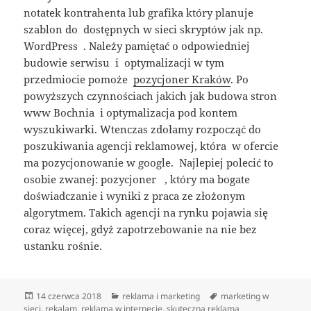
notatek kontrahenta lub grafika który planuje
szablon do dostępnych w sieci skryptów jak np.
WordPress . Należy pamiętać o odpowiedniej
budowie serwisu i optymalizacji w tym
przedmiocie pomoże
pozycjoner Kraków
. Po
powyższych czynnościach jakich jak budowa stron
www Bochnia i optymalizacja pod kontem
wyszukiwarki. Wtenczas zdołamy rozpocząć do
poszukiwania agencji reklamowej, która w ofercie
ma pozycjonowanie w google. Najlepiej polecić to
osobie zwanej: pozycjoner , który ma bogate
doświadczanie i wyniki z praca ze złożonym
algorytmem. Takich agencji na rynku pojawia się
coraz więcej, gdyż zapotrzebowanie na nie bez
ustanku rośnie.
Data
Kategorie
Tagi
14 czerwca 2018
reklama i marketing
marketing w
publikacji
sieci
,
rekalam
,
reklama w internecie
,
skuteczna reklama