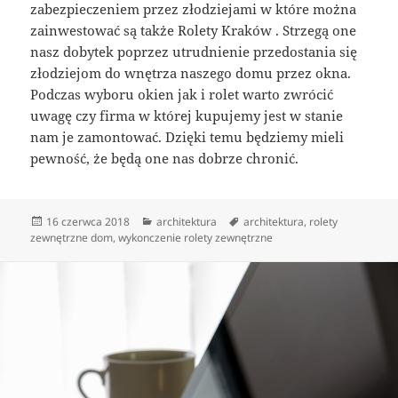
zabezpieczeniem przez złodziejami w które można
zainwestować są także Rolety Kraków . Strzegą one
nasz dobytek poprzez utrudnienie przedostania się
złodziejom do wnętrza naszego domu przez okna.
Podczas wyboru okien jak i rolet warto zwrócić
uwagę czy firma w której kupujemy jest w stanie
nam je zamontować. Dzięki temu będziemy mieli
pewność, że będą one nas dobrze chronić.
Data
Kategorie
Tagi
16 czerwca 2018
architektura
architektura
,
rolety
publikacji
zewnętrzne dom
,
wykonczenie rolety zewnętrzne