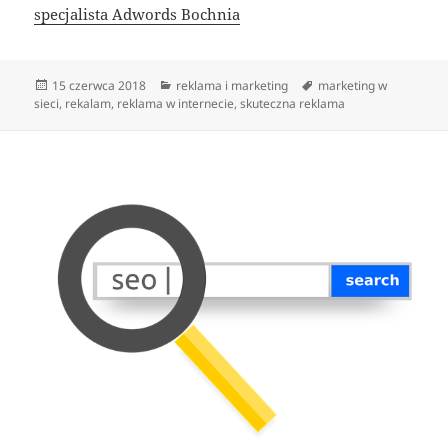
specjalista Adwords Bochnia
Data
Kategorie
Tagi
15 czerwca 2018
reklama i marketing
marketing w
publikacji
sieci
,
rekalam
,
reklama w internecie
,
skuteczna reklama