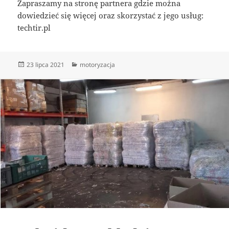
Zapraszamy na stronę partnera gdzie można
dowiedzieć się więcej oraz skorzystać z jego usług:
techtir.pl
Data
Kategorie
23 lipca 2021
motoryzacja
publikacji