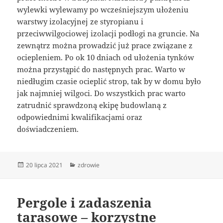
wylewki wylewamy po wcześniejszym ułożeniu
warstwy izolacyjnej ze styropianu i
przeciwwilgociowej izolacji podłogi na gruncie. Na
zewnątrz można prowadzić już prace związane z
ociepleniem. Po ok 10 dniach od ułożenia tynków
można przystąpić do następnych prac. Warto w
niedługim czasie ocieplić strop, tak by w domu było
jak najmniej wilgoci. Do wszystkich prac warto
zatrudnić sprawdzoną ekipę budowlaną z
odpowiednimi kwalifikacjami oraz
doświadczeniem.
Data
Kategorie
20 lipca 2021
zdrowie
publikacji
Pergole i zadaszenia
tarasowe – korzystne