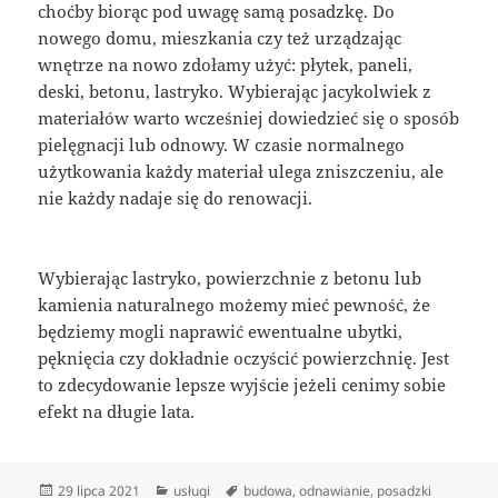
choćby biorąc pod uwagę samą posadzkę. Do
nowego domu, mieszkania czy też urządzając
wnętrze na nowo zdołamy użyć: płytek, paneli,
deski, betonu, lastryko. Wybierając jacykolwiek z
materiałów warto wcześniej dowiedzieć się o sposób
pielęgnacji lub odnowy. W czasie normalnego
użytkowania każdy materiał ulega zniszczeniu, ale
nie każdy nadaje się do renowacji.
Wybierając lastryko, powierzchnie z betonu lub
kamienia naturalnego możemy mieć pewność, że
będziemy mogli naprawić ewentualne ubytki,
pęknięcia czy dokładnie oczyścić powierzchnię. Jest
to zdecydowanie lepsze wyjście jeżeli cenimy sobie
efekt na długie lata.
Data
Kategorie
Tagi
29 lipca 2021
usługi
budowa
,
odnawianie
,
posadzki