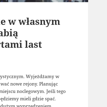
ne w własnym
abią
tami last
urystycznym. Wyjeżdżamy w
nawać nowe rejony. Planując
iejscu noclegowym. Jeśli tego
będziemy mieli gdzie spać.
 z dużym wyprzedzeniem.