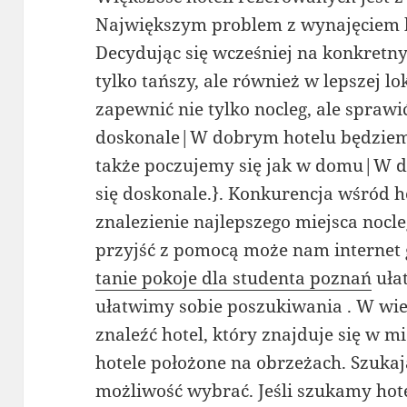
Największym problem z wynajęciem ho
Decydując się wcześniej na konkretn
tylko tańszy, ale również w lepszej lo
zapewnić nie tylko nocleg, ale sprawi
doskonale|W dobrym hotelu będziemy 
także poczujemy się jak w domu|W 
się doskonale.}. Konkurencja wśród ho
znalezienie najlepszego miejsca nocl
przyjść z pomocą może nam internet g
tanie pokoje dla studenta poznań
uła
ułatwimy sobie poszukiwania . W wiel
znaleźć hotel, który znajduje się w m
hotele położone na obrzeżach. Szuk
możliwość wybrać. Jeśli szukamy hot