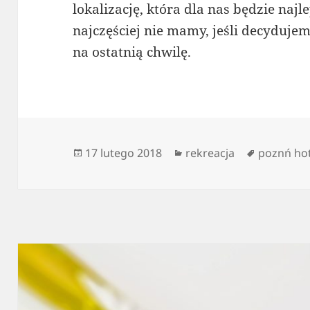
lokalizację, która dla nas będzie naj
najczęściej nie mamy, jeśli decyduje
na ostatnią chwilę.
Data
Kategorie
Tagi
17 lutego 2018
rekreacja
poznń hot
publikacji