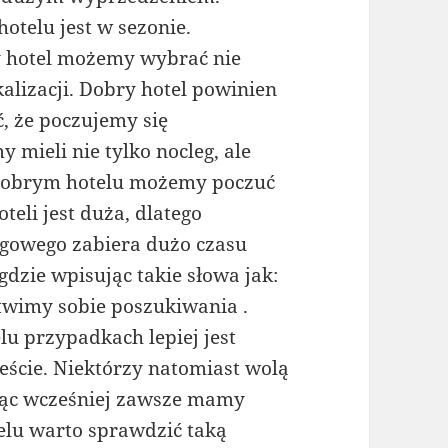
telu jest w sezonie.
y hotel możemy wybrać nie
kalizacji. Dobry hotel powinien
ć, że poczujemy się
mieli nie tylko nocleg, ale
dobrym hotelu możemy poczuć
teli jest duża, dlatego
egowego zabiera dużo czasu
dzie wpisując takie słowa jak:
twimy sobie poszukiwania .
u przypadkach lepiej jest
ieście. Niektórzy natomiast wolą
ając wcześniej zawsze mamy
elu warto sprawdzić taką