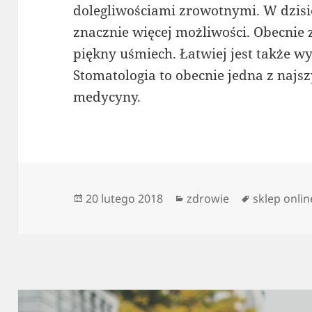
dolegliwościami zrowotnymi. W dzisi
znacznie więcej możliwości. Obecnie z
piękny uśmiech. Łatwiej jest także w
Stomatologia to obecnie jedna z najsz
medycyny.
Data
Kategorie
Tagi
20 lutego 2018
zdrowie
sklep onlin
publikacji